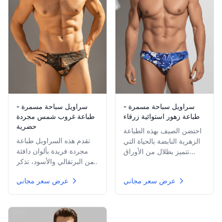
سراويل سباحة مسمرة -
سراويل سباحة مسمرة -
طباعة غروب شمس مجردة
طباعة زهور استوائية زرقاء
حضرية
احتضن الصيف بهذه الطباعة
تقدم هذه السراويل طباعة
الزهرية النابضة بالحياة التي
مجردة فريدة بألوان دافئة
تتميز بظلال من الأوراق
من البرتقالي والأسود، تذكر
والزهور الاستوائية الزرقاء
بغروب الشمس الحضري أو
والبيضاء. القماش الخفيف
عرض سعر مجاني
عرض سعر مجاني
فن الشارع الحديث. يسمح
الوزن سريع الجفاف مصمم
القماش الخاص بسمرة
لفعالية وراحة التسمير
متساوية مع الحفاظ على
القصوى.
التواضع والأناقة.