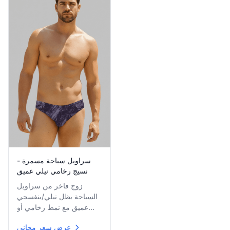
سراويل سباحة مسمرة -
نسيج رخامي نيلي عميق
زوج فاخر من سراويل
السباحة بظل نيلي/بنفسجي
عميق مع نمط رخامي أو
محبب دقيق. توفر مظهرًا
عرض سعر مجاني
داكنًا متطورًا مع ضمان