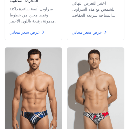
المجردة المدهونة
اختبر التعرض النهائي
سراويل أنيقة بقاعدة داكنة
للشمس مع هذه السراويل
ونمط مجرد من خطوط
السباحة سريعة الجفاف.
مدهونة رفيعة باللون الأحمر
تتميز بنمط تمويه أزرق
والوردي والبرتقالي. يثير
رقمي منقط دقيق، تمزج
عرض سعر مجاني
عرض سعر مجاني
التصميم السرعة والحركة،
الأسلوب التقني العالي مع
ويقدم مظهرًا عصريًا أنيقًا لأي
راحة السباحة الكلاسيكية.
باحث عن الشمس.
مثالي للمسبح أو الشاطئ.