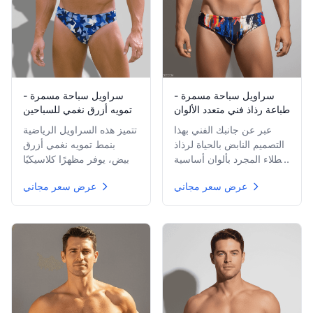
سراويل سباحة مسمرة -
سراويل سباحة مسمرة -
طباعة رذاذ فني متعدد الألوان
تمويه أزرق نغمي للسباحين
عبر عن جانبك الفني بهذا
تتميز هذه السراويل الرياضية
التصميم النابض بالحياة لرذاذ
بنمط تمويه نغمي أزرق
الطلاء المجرد بألوان أساسية
وأبيض، يوفر مظهرًا كلاسيكيًا
مثل الأحمر والأزرق والأصفر
مع ميزة عملية. مثالي
عرض سعر مجاني
عرض سعر مجاني
على قاعدة فاتحة. سراويل
للسباحة أو رياضات الشاطئ،
فريدة وجريئة حقًا لإصدار
تقنية التسمير مبنية
بيان أثناء التسمير.
للاستخدام النشط.