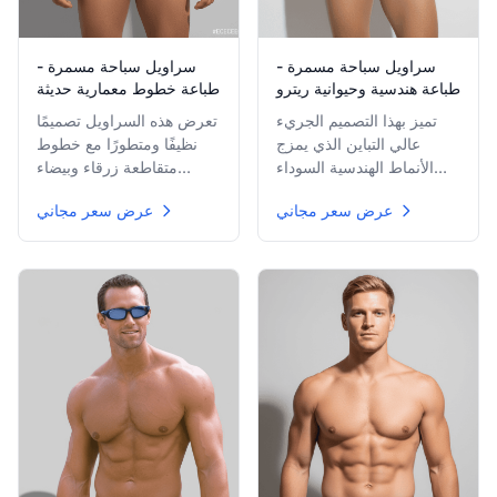
سراويل سباحة مسمرة -
سراويل سباحة مسمرة -
طباعة هندسية وحيوانية ريترو
طباعة خطوط معمارية حديثة
تميز بهذا التصميم الجريء
تعرض هذه السراويل تصميمًا
عالي التباين الذي يمزج
نظيفًا ومتطورًا مع خطوط
الأنماط الهندسية السوداء
متقاطعة زرقاء وبيضاء
والبيضاء وبقع الفهد ولمسة
ونحاسية اللون. يشير النمط
عرض سعر مجاني
عرض سعر مجاني
من الأشكال المجردة
إلى رسم معماري حديث،
الحمراء الزاهية. سراويل
مثالي لمظهر شاطئ راقٍ.
ممتعة مستوحاة من الريترو
مصنوعة للتسمير.