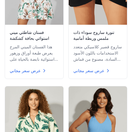
تنورة ساروج سوداء ذات
فستان شاطئي ميني
ملمس وربطة أمامية
استوائي بحافة كشكشة
ساروج قصير كلاسيكي متعدد
هذا الفستان الميني المرح
الاستخدامات باللون الأسود
يعرض طبعة أوراق وزهور
السادة، مصنوع من قماش
استوائية نابضة بالحياة على
خفيف الوزن ذي ملمس
خلفية بيضاء، مكتمل بفتحة
عرض سعر مجاني
عرض سعر مجاني
يلتف حول الوركين ويُربط
رقبة scoop جذابة، حمالات
بعقدة كبيرة من الأمام.
رفيعة، وطبقة كشكشة
مغرية عند الحافة.