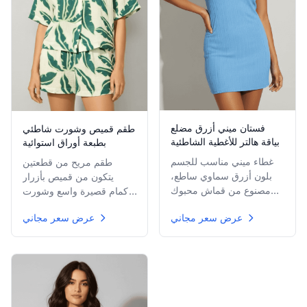
فستان ميني أزرق مضلع
طقم قميص وشورت شاطئي
بياقة هالتر للأغطية الشاطئية
بطبعة أوراق استوائية
غطاء ميني مناسب للجسم
طقم مريح من قطعتين
بلون أزرق سماوي ساطع،
يتكون من قميص بأزرار
مصنوع من قماش محبوك
بأكمام قصيرة واسع وشورت
مضلع مطاطي، يتميز بياقة
مطابق بخصر مطاطي،
عرض سعر مجاني
عرض سعر مجاني
هالتر أنيقة تُربط عند القفا
كلاهما مزين بنمط أوراق
وقصة bodycon ضيقة.
استوائية خضراء ملفتة
للنظر.