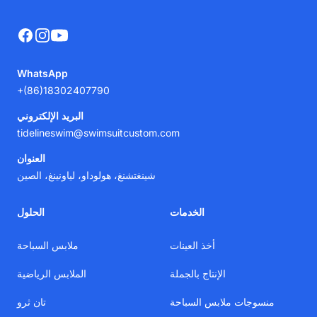
Facebook
Instagram
YouTube
WhatsApp
+(86)18302407790
البريد الإلكتروني
tidelineswim@swimsuitcustom.com
العنوان
شينغتشنغ، هولوداو، لياونينغ، الصين
الخدمات
الحلول
أخذ العينات
ملابس السباحة
الإنتاج بالجملة
الملابس الرياضية
منسوجات ملابس السباحة
تان ثرو