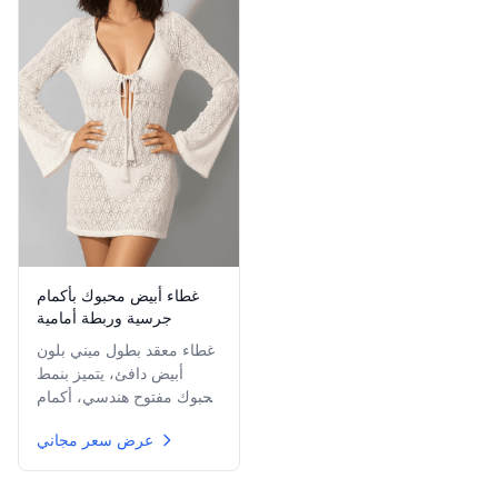
غطاء أبيض محبوك بأكمام
جرسية وربطة أمامية
غطاء معقد بطول ميني بلون
أبيض دافئ، يتميز بنمط
محبوك مفتوح هندسي، أكمام
جرسية واسعة مميزة، وفتحة
عرض سعر مجاني
رقبة V عميقة مثبتة بإغلاق
ربطة شرابة.