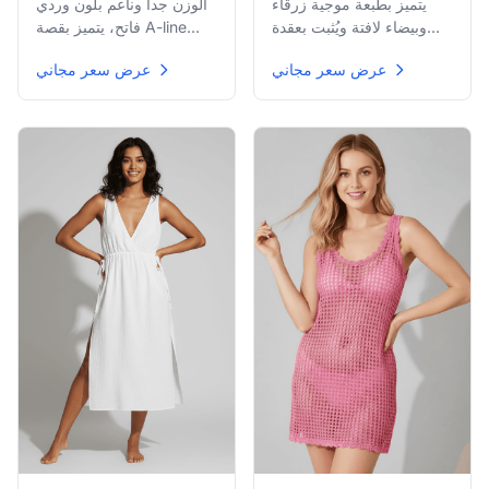
الوزن جداً وناعم بلون وردي
يتميز بطبعة موجية زرقاء
فاتح، يتميز بقصة A-line
وبيضاء لافتة ويُثبت بعقدة
بسيطة، حمالات سباغيتي
بسيطة عند الخصر، مما يوفر
عرض سعر مجاني
عرض سعر مجاني
رقيقة، وملمس شاش
تغطية بسيطة فوق ملابس
مزدوج مجعد للراحة.
السباحة.