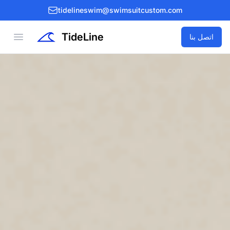
tidelineswim@swimsuitcustom.com
TideLine
Open menu
اتصل بنا