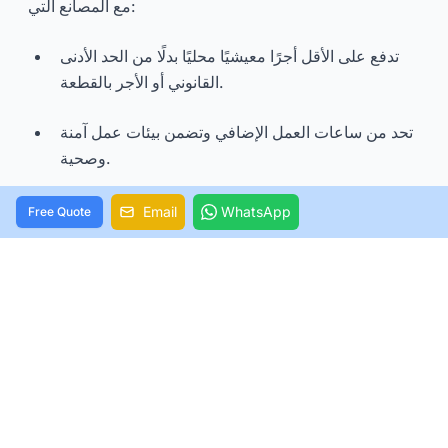
مع المصانع التي:
تدفع على الأقل أجرًا معيشيًا محليًا بدلًا من الحد الأدنى
القانوني أو الأجر بالقطعة.
تحد من ساعات العمل الإضافي وتضمن بيئات عمل آمنة
وصحية.
تخضع لتدقيقات اجتماعية منتظمة للحفاظ على
Email
WhatsApp
Free Quote
الشهادات ومعايير العلامة التجارية.
تزيد هذه الالتزامات من تكاليف العمالة ولكنها تحسن بشكل
Ethical Consu
مباشر جودة حياة العمال وسلامتهم. وفقًا لـ
، فإن دمج الأجور العادلة وحماية العمال والتدقيقات
mer
الشفافة هو أحد الأسباب الرئيسية لارتفاع أسعار منتجات
الأزياء الأخلاقية، بما في ذلك ملابس السباحة، مقارنة
بنظيراتها التقليدية.