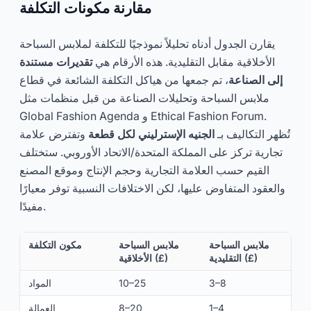
مقارنة مكونات التكلفة
يقارن الجدول أدناه تحليلاً نموذجيًا للتكلفة لملابس السباحة
الأخلاقية مقابل التقليدية. هذه الأرقام هي
تقديرات مستندة
إلى الصناعة
، تم جمعها من هياكل التكلفة الشائعة في قطاع
ملابس السباحة وتحليلات الصناعة من قبل منظمات مثل
Global Fashion Agenda و Ethical Fashion Forum.
تُظهر التكاليف بـ
الجنيه الإسترليني لكل قطعة
وتفترض علامة
تجارية تركز على المملكة المتحدة/الاتحاد الأوروبي. ستختلف
القيم حسب العلامة التجارية وحجم الإنتاج وموقع المصنع
والعقود المتفاوض عليها، لكن الاختلافات النسبية توفر معيارًا
مفيدًا.
ملابس السباحة
ملابس السباحة
مكون التكلفة
التقليدية (£)
الأخلاقية (£)
3–8
10–25
المواد
1–4
8–20
العمالة