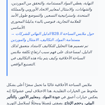
النهاية، يغطي المواد المستدامة، والتحقق من الموردين،
والشهادات، والامتثال لمعايير الاتحاد الأوروبي والمملكة
المتحدة، واستراتيجية التسعير، والتموضع طويل الأمد
للعلامة التجارية، فنوصي بالبدء بدليلنا المحوري
الأساسي:
→ الدليل النهائي للشركات B2B حول ملابس السباحة ال
مستدامة: المواد، التكاليف، الامتثال والموردين
تم تصميم هذا التحليل للتكاليف كامتداد متعمق لذلك
الدليل، لمساعدتك على فهم سبب ارتفاع تكلفة ملابس
السباحة الأخلاقية وكيف يتم بناء هذه التكاليف في
التصنيع الواقعي.
ملابس السباحة الأخلاقية غالبًا ما تحمل سعرًا أعلى بشكل
ملحوظ من الخيارات التقليدية. هذا الاختلاف ليس عشوائيًا: إنه
يعكس خيارات أعمق في
جودة المواد
، و
معايير الأجور
، و
التأثير
البيئي
، و
حجم الإنتاج
. بصفتي مُصنعًا ومحللًا لسلاسل التوريد