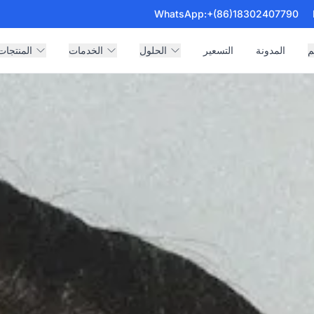
WhatsApp:
+(86)18302407790
م
المدونة
التسعير
الحلول
الخدمات
المنتجات