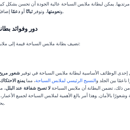
مرتديها. يمكن لبطانة ملابس السباحة عالية الجودة أن تحسن بشكل كب
إضافيًا اعتمادًا على تصميمها.
و
نعومتها
، وتوفر
ثباتًا
أو
دعمًا
دور وفوائد بطان
تضيف بطانة ملابس السباحة قيمة إلى ملابس السباحة بعدة طرق:
 إحدى الوظائف الأساسية لبطانة ملابس السباحة في توفير
شعور مريح 
 ناعمًا بين الجلد و
النسيج الرئيسي لملابس السباحة
، مما
يمنع الاحتكاك 
من ذلك، تضمن البطانة أن ملابس السباحة
لا تصبح شفافة عند البلل
، م
 وشعورًا بالأمان. وهذا أمر بالغ الأهمية لملابس السباحة لجميع الأعمار
بحرية في الماء دون قلق.