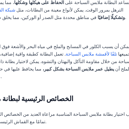
ساعد البطانة ملابس السباحة على
الحفاظ على هيكلها وشكلها
، مما يم
الترهل بمرور الوقت. يمكن لأنواع معينة من البطانات، مثل
شبكة الق
في مناطق محددة مثل الصدر أو الوركين، مما يخلق صورة ظلية أكثر جاذبية.
وتشكيلًا إضافيًا
مكن أن يسبب الكلور في المسابح والملح في مياه البحر والأشعة فوق
ميعها
تلفًا لأقمشة ملابس السباحة
. تعمل البطانة كطبقة واقية إضافية،
باحة من خلال مقاومة التآكل والبهتان والتشوه. يمكن لاختيار بطانة ذ
لملح أن
يطيل عمر ملابس السباحة بشكل كبير،
مما يحافظ عليها في حال
مرات الارتداء والغسيل.
الخصائص الرئيسية لبطانة 
 اختيار بطانة ملابس السباحة المناسبة مراعاة العديد من الخصائص ال
تمامًا مع القماش الرئيسي والاستخدام المقصود.