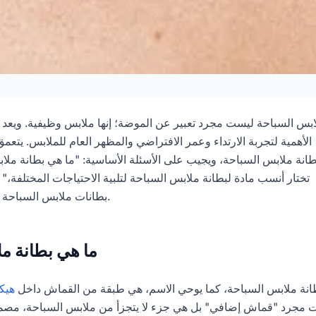
بطانة ملابس ا
بس السباحة ليست مجرد تعبير عن الموضة؛ إنها ملابس وظيفية. ويعد اختي
الأهمية لتجربة الارتداء وعمر الافتراضي والمظهر العام للملابس. يتعم
طانة ملابس السباحة، ويجيب على الأسئلة الأساسية: "ما هي بطانة مل
تختار أنسب مادة لبطانة ملابس السباحة لتلبية الاحتياجات المختلفة،
بطانات ملابس السباحة واختيارها بشكل أفضل.
ما هي بطانة م
انة ملابس السباحة، كما يوحي الاسم، هي طبقة من القماش داخل
هيك
 مجرد "قماش إضافي" بل هي جزء لا يتجزأ من ملابس السباحة، مصممة 