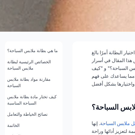
لسباحة: الدليل الشامل
ما هي بطانة ملابس السباحة؟
ار البطانة أمرًا بالغ
دايو
2026-02
ق هذا المقال في أسرار
الخصائص الرئيسية لبطانة
ابس السباحة؟" و "كيف
ملابس السباحة
استشر الآن
" مما يساعدك على فهم
مقارنة مواد بطانة ملابس
السباحة
كيف تختار مادة بطانة ملابس
السباحة المناسبة
لابس السباحة؟
نصائح الخياطة والتعامل
ل ملابس السباحة
. إنها
الخاتمة
لتعزيز أدائها وراحة