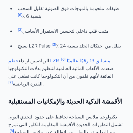
طبقات ملحومة بالموجات فوق الصوتية تقليل السحب
[6]
بنسبة 6 ٪
[3]
مثبت قلب داخلي لتحسين الاستقرار الأساسي
[3]
نسيج LZR Pulse يقلل من احتكاك الجلد بنسبة 24 ٪
[6]
حطم LZR متسابق 13 رقمًا عالميًا
.
الرياضيين ارتداء
صعدت الألعاب المائية العالمية لتنظيم بدلات التكنولوجيا
الفائقة لأنهم قلقون من أن التكنولوجيا كانت تطغى على
[7]
.
القدرة الرياضية
الأقمشة الذكية الحديثة والإمكانيات المستقبلية
تكنولوجيا ملابس السباحة تحافظ على حدود التحدي اليوم.
تشمل التطورات الجديدة الأقمشة المقاومة للكلور التي تمزج
[8]
بين البوليستر والبولي بت لإطالة عمر ملابس السباحة
.