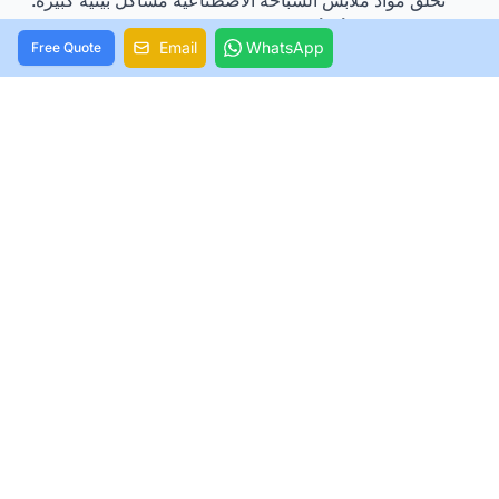
تظهر الدراسات أن أنشطة السباحة تؤدي إلى زيادة كبيرة في
Email
WhatsApp
Free Quote
مستويات الألياف الدقيقة. اختبار المياه يكشف ارتفاع ثمانية
[7]
أضعاف في تركيزات بعد استخدام الناس المرافق الترفيهية
.
تحتوي معظم البدلات التقليدية على مواد اصطناعية مثل
[5]
.
النايلون والبوليستر ، والتي تطلق هذه اللدائن الدقيقة
التكلفة البيئية للمواد الاصطناعية
يتطلب إنتاج ملابس السباحة التقليدية كميات هائلة من الطاقة
[1]
والنفط
. المايوه الاصطناعية تطلق ألياف ميكروفيبر ضارة
أثناء الغسيل. هذه الملوثات تلوث المحيطات والممرات المائية
[1]
، وتضر بالحياة البرية وتؤثر على جودة مياه الشرب
. قطاع
[4]
.
الأزياء يولد
أكثر من 97 مليون طن من النفايات سنويًا
ارتفاع خيارات ملابس السباحة البيئية