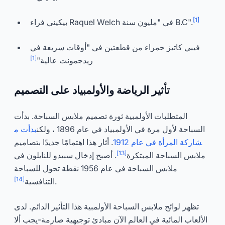
[1]
بيكيني فراء Raquel Welch في "مليون سنة B.C".
فيبي كاتيز حمراء من قطعتين في "أوقات سريعة في
[1]
ريدجمونت عالية"
تأثير الرياضة والأولمبياد على التصميم
المتطلبات الأولمبية ثورة تصميم ملابس السباحة. بدأت
السباحة لأول مرة في الأولمبياد في عام 1896 ، ولكن
بدأت م
شاركة المرأة في عام 1912
. أثار هذا اهتمامًا جديدًا بتصاميم
[13]
ملابس السباحة المبتكرة
. أصبح إدخال سبيدو للنايلون في
ملابس السباحة في عام 1956 نقطة تحول للسباحة
[14]
.
التنافسية
تظهر لوائح ملابس السباحة الأولمبية هذا التأثير الدائم. لدى
الألعاب المائية في العالم الآن مبادئ توجيهية صارمة-يجب ألا