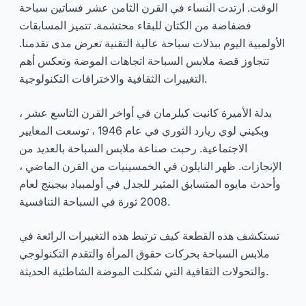
الوقت. ارتدت النساء في القرن الثامن عشر فساتين سباحة
دايو
2025-01
فضفاضة من الكتان للبقاء محتشمة. تتميز المسابقات
الأولمبية اليوم ببذلات سباحة عالية التقنية تعرض مدى تقدمنا.
استشر الآن
تتجاوز قصة ملابس السباحة اتجاهات الموضة وتعكس أهم
التغييرات الثقافية والاختراقات التكنولوجية.
بدلة الأميرة كانيت كيلرمان في أواخر القرن التاسع عشر ،
وبكيني لوي ريارد الثوري في عام 1946 ، توسعت المعايير
الاجتماعية. رحبت صناعة ملابس السباحة بالعديد من
الإنجازات. ظهر النايلون في الخمسينيات من القرن الماضي ،
وأحدث مايوه المتسابق المثير للجدل في أولمبياد بيجينج لعام
2008 ثورة في السباحة التنافسية.
تستكشف هذه القطعة كيف ترتبط هذه التغييرات الرائعة في
ملابس السباحة بحركات حقوق المرأة والتقدم التكنولوجي
والتحولات الثقافية التي شكلت الموضة الشاطئية الحديثة.