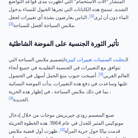
المنشار "آلات الاستحمام" التي أظهرت مدى قواعد التواضع
الشديد. تسمح هذه الكابانات التي تجرها الخيول للنساء بدخول
[3]
الماء دون أن يُرى
. الناس يعارضون بشدة أي تغييرات لجعل
[3]
.
ملابس السباحة أفضل للسباحة
تأثير الثورة الجنسية على الموضة الشاطئية
الـ
جلبت الستينات تغييرات كبيرة
لتصميم ملابس السباحة التي
تتوافق مع التغييرات في الجنسية التقليدية في جميع أنحاء
[3]
العالم الغربي
. أصبحت حبوب منع الحمل أسهل في الحصول
عليها وساعدت في دفع هذه التغييرات. بدأت الموضة النسائية
، بما في ذلك ملابس السباحة ، في إظهار هذه الحرية
[3]
.
الجديدة
صنع المصمم رودي جيرنريش موجات من خلال إدخال
مونوكيني المثير للجدل في عام 1964. هذه الخطوة الجريئة
[3]
قدمت بيانًا حول حرية المرأة
. ظهرت أول قضية ملابس