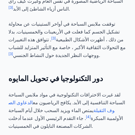
السباحة الرياضية المصورة في نفس العام وغيرت كيف رأى
[3]
.
الناس أزياء الشاطئ إلى الأبد
توقفت ملابس السباحة في أواخر الستينيات عن محاولة
تشكيل الجسم كما فعلت في الأربعينات والخمسينيات. بدلا
[3]
من ذلك ، أظهرت الأشكال الطبيعية
. تتوافق هذه التغييرات
مع التحولات الثقافية الأكبر ، خاصة مع التأثير المتزايد للشباب
[3]
.
ووجهات النظر الجديدة حول النشاط الجنسي
دور التكنولوجيا في تحويل المايوه
لقد غيرت الاختراقات التكنولوجية في مواد ملابس السباحة
السباحة التنافسية إلى الأبد. يكافح الرياضيون مع
الدعاوى الص
وف الثقيلة
يمتص الماء ويزيد السحب خلال أيام السباحة
[4]
الأولمبية المبكرة
. جاء التقدم الرئيسي الأول عندما أدخلت
الشركات المصنعة النايلون في الخمسينيات.