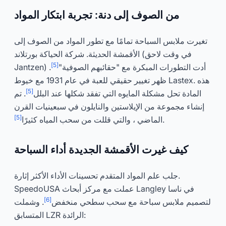
من الصوف إلى دنة: تجربة ابتكار المواد
تغيرت ملابس السباحة تمامًا مع تطور المواد من الصوف إلى
الأقمشة الحديثة. شركة الحياكة بورتلاند (في وقت لاحق
[5]
Jantzen) أدت التطورات المبكرة مع "حقائبهم الصوفية"
.
ظهر تغيير حقيقي للعبة في عام 1931 مع خيوط Lastex. هذه
[5]
المادة تحل مشكلة المايوه التي تفقد شكلها عند البلل
. تم
إنشاء مجموعة من الإيلاستين والنايلون في سبعينيات القرن
[5]
.
الماضي ، والتي قللت من سحب المياه كثيرًا
كيف غيرت الأقمشة الجديدة أداء السباحة
جلب علم المواد المتقدم تحسينات الأداء الأكثر إثارة.
SpeedoUSA عملت مع مركز أبحاث Langley في ناسا
[6]
لتصميم ملابس سباحة مع سحب سطحي منخفض
. وشملت
المتسابق LZR الرائدة: