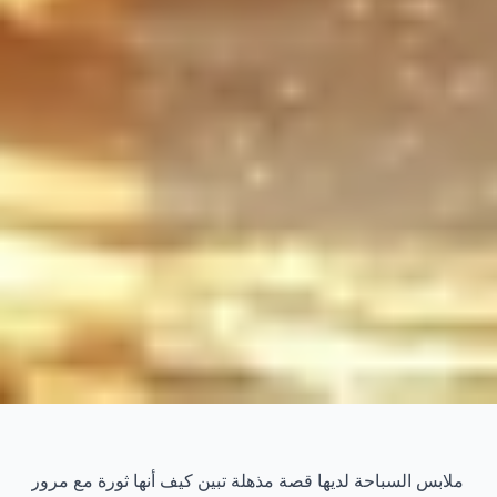
لماذا تغيرت ملابس السباحة كثيرًا ؟
تاريخ الموضة الذي سوف يذهل لك
ملابس السباحة لديها قصة مذهلة تبين كيف أنها ثورة مع مرور