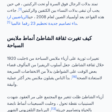
تمتد بدلات الرجال فوق السرة أو تحت الركبتين ، في حين
[1]
يجب أن تبقى بدلات النساء بين الكتفين والركبتين
. جاءت
هذه القواعد بعد أولمبياد الصين لعام 2008 ، حيث
الرياضيين ارت
[1]
.
داء تصاميم جديدة تحطيم 23 رقما عالميا
كيف تغيرت ثقافة الشاطئ أنماط ملابس
السباحة
جلبت 1920s تغييرات ثورية على أزياء ملابس السباحة من
خلال ثقافة الشاطئ. جعل أسلوب الريفيرا من المألوف قضاء
بعض الوقت على الشواطئ بدلاً من الانخفاضات السريعة
[16]
لاستعادة الصحة
. بدأ الناس يقبلون ملابس بحر أكثر عملية
وأنيقة.
أزياء الشاطئ ظلت تتغير مع المجتمع على مر العقود. شهدت
الستينيات نقطة تحول ، وجلبت السبعينات أنماط نابضة
[13]
بالحياة وتصاميم جريئة
. البرنامج التلفزيوني الشهير